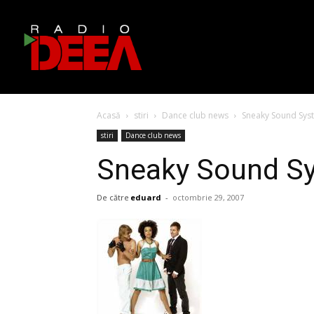
Acasă
stiri
Dance club news
Sneaky Sound Sys
stiri
Dance club news
Sneaky Sound Sy
De către
eduard
-
octombrie 29, 2007