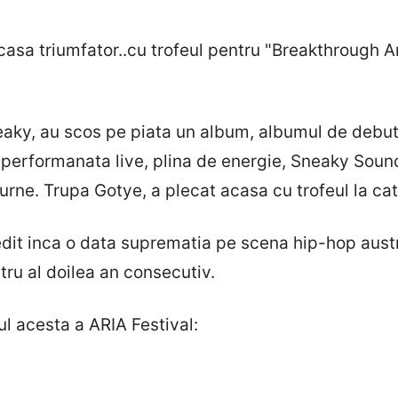
sa triumfator..cu trofeul pentru "Breakthrough Ar
ky, au scos pe piata un album, albumul de debut,
performanata live, plina de energie, Sneaky Sound
ourne. Trupa Gotye, a plecat acasa cu trofeul la c
 inca o data suprematia pe scena hip-hop austra
ru al doilea an consecutiv.
l acesta a ARIA Festival: