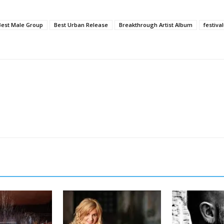
Best Male Group
Best Urban Release
Breakthrough Artist Album
festival