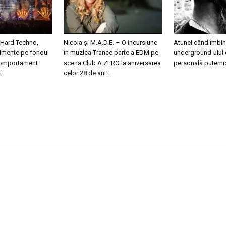
 Hard Techno,
Nicola și M.A.D.E. – O incursiune
Atunci când îmbini
nimente pe fondul
în muzica Trance parte a EDM pe
underground-ului 
 comportament
scena Club A ZERO la aniversarea
personală puterni
t
celor 28 de ani...