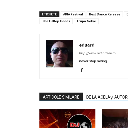
ETICHETE
ARIA Festival
Best Dance Release
The Hilltop Hoods
Trupa Gotye
eduard
http://www.radiodeea.ro
never stop raving
ARTICOLE SIMILARE
DE LA ACELAȘI AUTOR