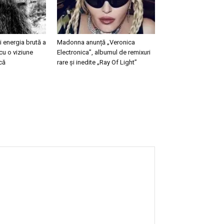
 energia brută a
Madonna anunță „Veronica
cu o viziune
Electronica”, albumul de remixuri
că
rare și inedite „Ray Of Light”