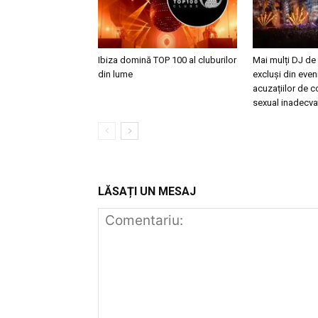
Ibiza domină TOP 100 al cluburilor
Mai mulți DJ de
din lume
excluși din eve
acuzațiilor de
sexual inadecva
LĂSAȚI UN MESAJ