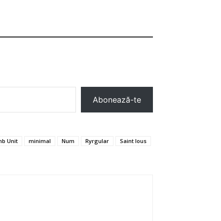
Abonează-te
b Unit
minimal
Num
Ryrgular
Saint lous