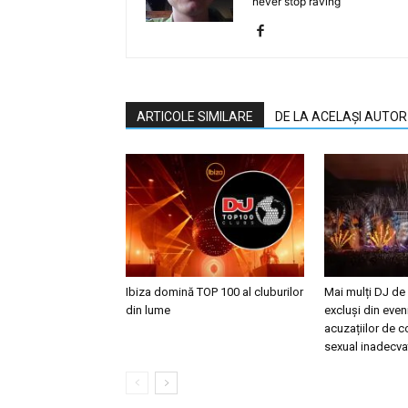
never stop raving
ARTICOLE SIMILARE
DE LA ACELAȘI AUTOR
Ibiza domină TOP 100 al cluburilor
Mai mulți DJ de
din lume
excluși din eve
acuzațiilor de
sexual inadecva