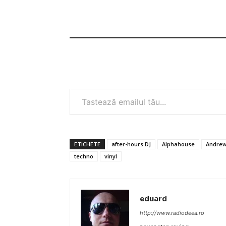
Tastează emailul tău...
ETICHETE
after-hours DJ
Alphahouse
Andrew
techno
vinyl
eduard
http://www.radiodeea.ro