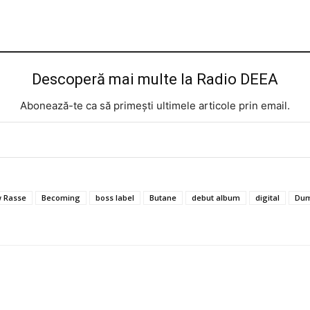
Descoperă mai multe la Radio DEEA
Abonează-te ca să primești ultimele articole prin email.
 Rasse
Becoming
boss label
Butane
debut album
digital
Dum