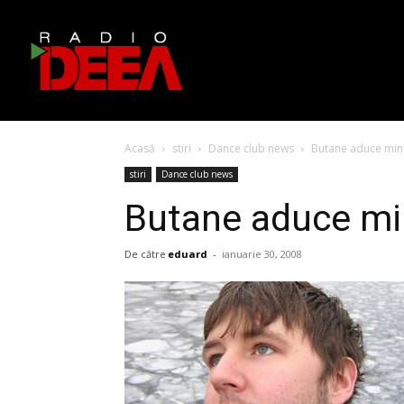
Acasă
stiri
Dance club news
Butane aduce min
stiri
Dance club news
Butane aduce mi
De către
eduard
-
ianuarie 30, 2008