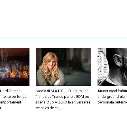
 Hard Techno,
Nicola și M.A.D.E. – O incursiune
Atunci când îmbini
nimente pe fondul
în muzica Trance parte a EDM pe
underground-ului 
 comportament
scena Club A ZERO la aniversarea
personală puterni
t
celor 28 de ani...