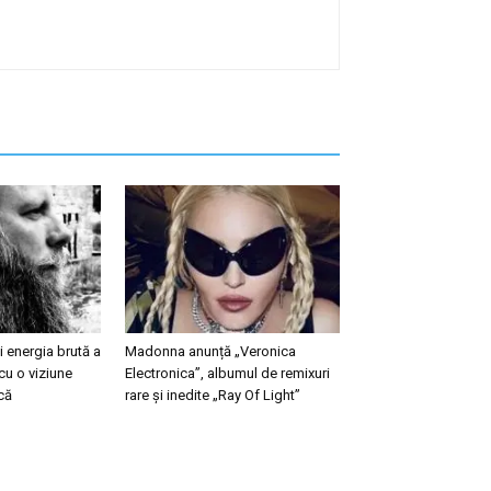
 energia brută a
Madonna anunță „Veronica
cu o viziune
Electronica”, albumul de remixuri
că
rare și inedite „Ray Of Light”