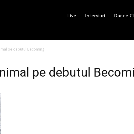
Live
Interviuri
Dance C
imal pe debutul Becoming
nimal pe debutul Becom