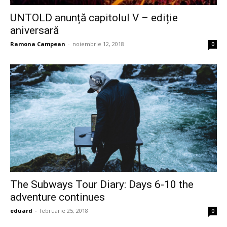
UNTOLD anunță capitolul V – ediție
aniversară
Ramona Campean
-
noiembrie 12, 2018
0
The Subways Tour Diary: Days 6-10 the
adventure continues
eduard
-
februarie 25, 2018
0