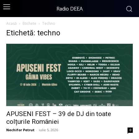
Radio DEEA
Acasă
Etichete
Techno
Etichetă: techno
APUSENI FEST – 39 de DJ din toate
colțurile României
Nechifor Petrut
-
iulie 5, 2026
0