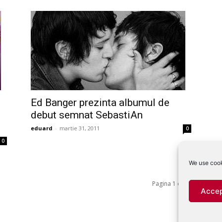
Ed Banger prezinta albumul de
l
debut semnat SebastiAn
eduard
-
martie 31, 2011
0
0
We use cook
Pagina 1 din 4
Accep