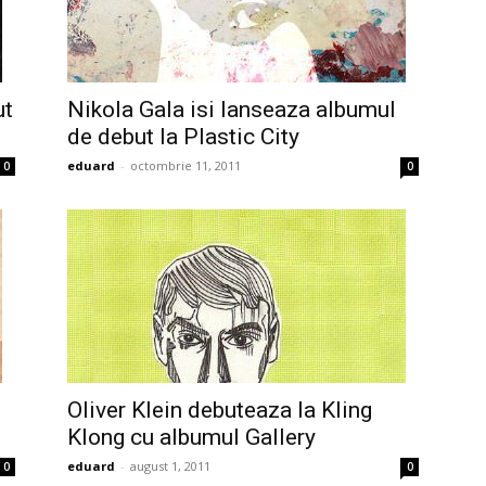
ut
Nikola Gala isi lanseaza albumul
de debut la Plastic City
eduard
-
octombrie 11, 2011
0
0
Oliver Klein debuteaza la Kling
Klong cu albumul Gallery
eduard
-
august 1, 2011
0
0