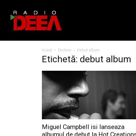
Acasă
Etichete
Debut album
Etichetă: debut album
Miguel Campbell isi lanseaza
albumul de debut la Hot Creations