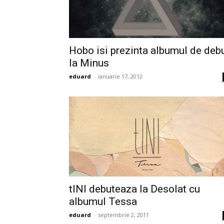
Hobo isi prezinta albumul de deb
la Minus
eduard
-
ianuarie 17, 2012
tINI debuteaza la Desolat cu
albumul Tessa
eduard
-
septembrie 2, 2011