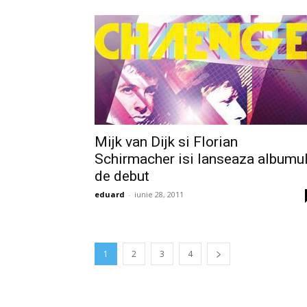
Mijk van Dijk si Florian
Schirmacher isi lanseaza albumu
de debut
eduard
-
iunie 28, 2011
1
2
3
4