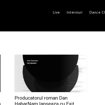
Live
Interviuri
Dance C
Producatorul roman Dan
.
HabarNam lanseaza cu Exit