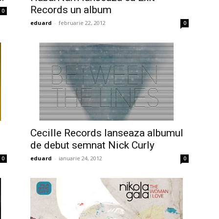
Records un album
0
eduard
-
februarie 22, 2012
0
Cecille Records lanseaza albumul
de debut semnat Nick Curly
eduard
-
ianuarie 24, 2012
0
0