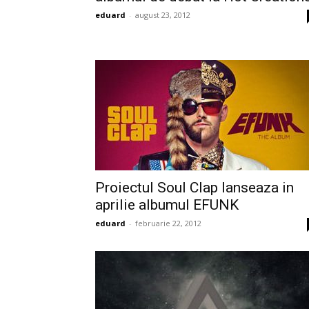
eduard
-
august 23, 2012
Proiectul Soul Clap lanseaza in
aprilie albumul EFUNK
eduard
-
februarie 22, 2012