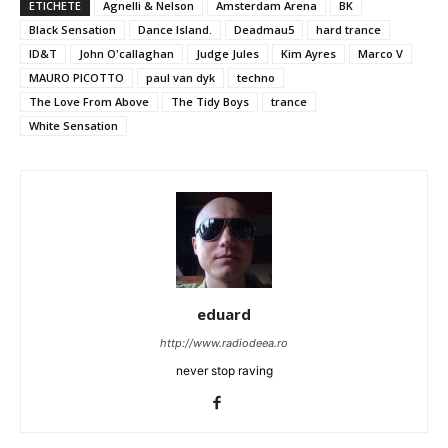
ETICHETE
Agnelli & Nelson
Amsterdam Arena
BK
Black Sensation
Dance Island.
Deadmau5
hard trance
ID&T
John O'callaghan
Judge Jules
Kim Ayres
Marco V
MAURO PICOTTO
paul van dyk
techno
The Love From Above
The Tidy Boys
trance
White Sensation
eduard
http://www.radiodeea.ro
never stop raving