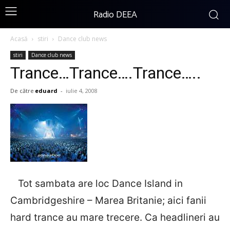
Radio DEEA
Acasă
stiri
Dance club news
stiri
Dance club news
Trance…Trance….Trance…..
De către
eduard
-
iulie 4, 2008
Tot sambata are loc Dance Island in
Cambridgeshire – Marea Britanie; aici fanii
hard trance au mare trecere. Ca headlineri au