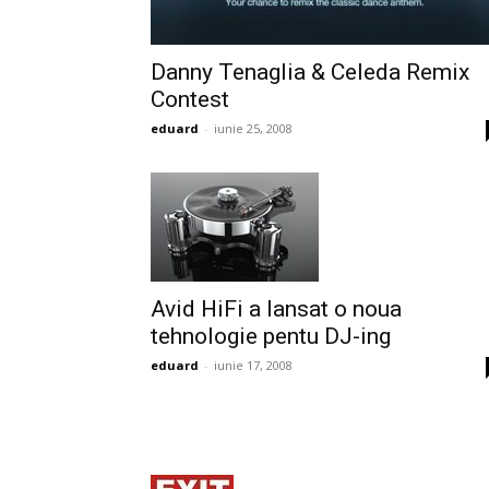
Danny Tenaglia & Celeda Remix
Contest
eduard
-
iunie 25, 2008
Avid HiFi a lansat o noua
tehnologie pentu DJ-ing
eduard
-
iunie 17, 2008