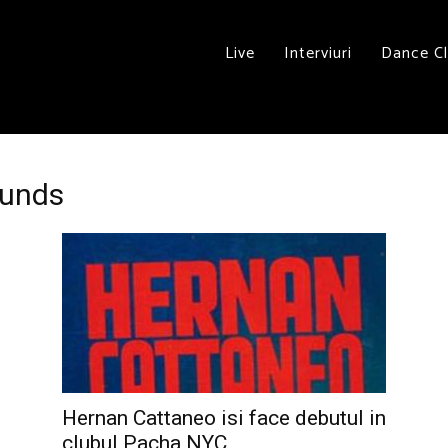
Live
Interviuri
Dance C
ounds
Hernan Cattaneo isi face debutul in
clubul Pacha NYC