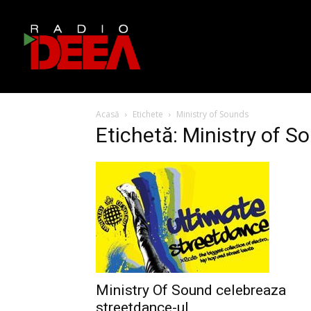
Acasă
Etichete
Ministry of Sounds
Etichetă: Ministry of S
Ministry Of Sound celebreaza
streetdance-ul