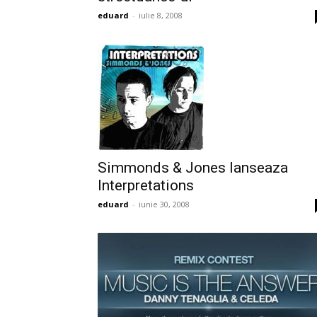
eduard
-
iulie 8, 2008
Simmonds & Jones lanseaza
Interpretations
eduard
-
iunie 30, 2008