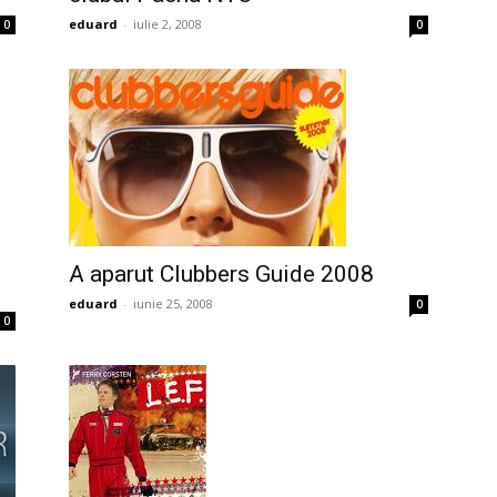
eduard
-
iulie 2, 2008
0
0
A aparut Clubbers Guide 2008
eduard
-
iunie 25, 2008
0
0