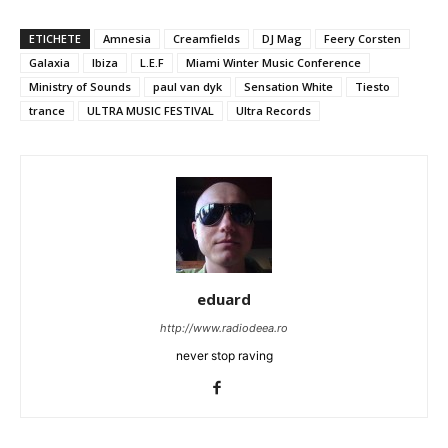
ETICHETE
Amnesia
Creamfields
DJ Mag
Feery Corsten
Galaxia
Ibiza
L.E.F
Miami Winter Music Conference
Ministry of Sounds
paul van dyk
Sensation White
Tiesto
trance
ULTRA MUSIC FESTIVAL
Ultra Records
eduard
http://www.radiodeea.ro
never stop raving