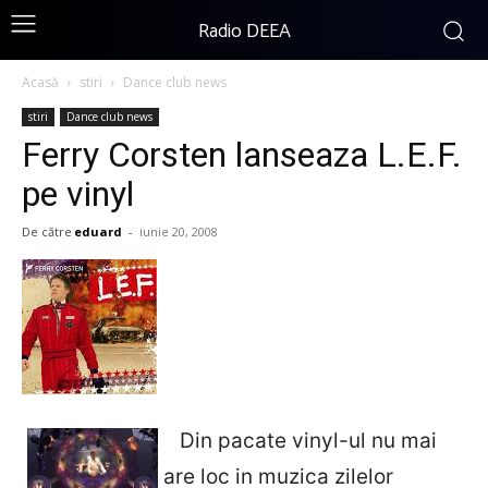
Radio DEEA
Acasă
stiri
Dance club news
stiri
Dance club news
Ferry Corsten lanseaza L.E.F.
pe vinyl
De către
eduard
-
iunie 20, 2008
Din pacate vinyl-ul nu mai
are loc in muzica zilelor