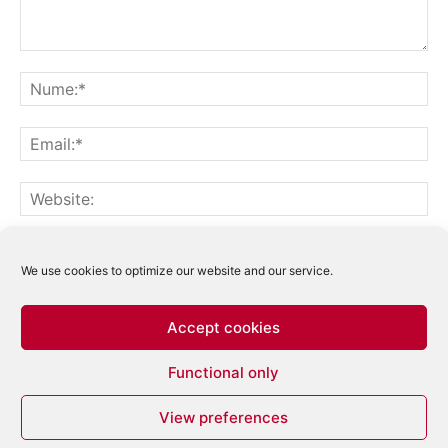
Notifică-mă prin email când sunt publicate alte comentarii.
Notifică-mă prin email când sunt publicate articole noi.
We use cookies to optimize our website and our service.
Accept cookies
Acest site folosește Akismet pentru a reduce
Functional only
spamul.
Află cum sunt procesate datele
comentariilor tale
.
View preferences