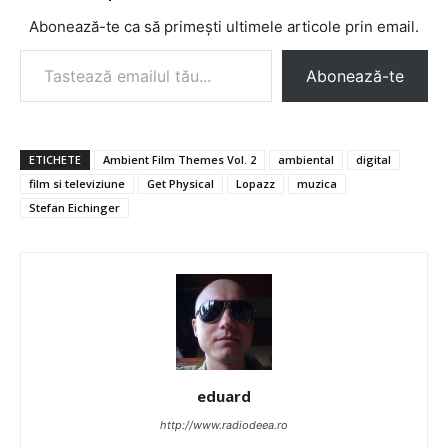
Abonează-te ca să primești ultimele articole prin email.
Tastează emailul tău...
Abonează-te
ETICHETE
Ambient Film Themes Vol. 2
ambiental
digital
film si televiziune
Get Physical
Lopazz
muzica
Stefan Eichinger
eduard
http://www.radiodeea.ro