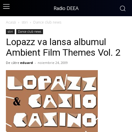
Radio DEEA
Acasă
stiri
Dance club news
stiri
Dance club news
Lopazz va lansa albumul
Ambient Film Themes Vol. 2
De către
eduard
-
noiembrie 24, 2009