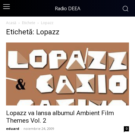
Radio DEEA
Acasă
Etichete
Lopazz
Etichetă: Lopazz
Lopazz va lansa albumul Ambient Film
Themes Vol. 2
eduard
-
noiembrie 24, 2009
0