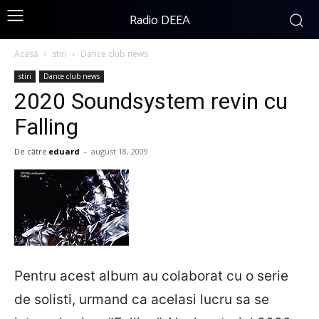
Radio DEEA
Acasă
stiri
Dance club news
stiri
Dance club news
2020 Soundsystem revin cu
Falling
De către
eduard
-
august 18, 2009
Pentru acest album au colaborat cu o serie
de solisti, urmand ca acelasi lucru sa se