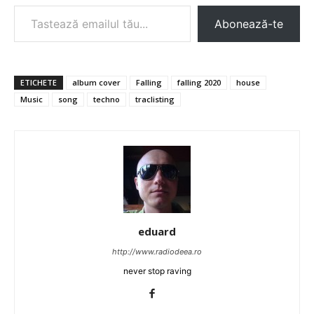
Tastează emailul tău...
Abonează-te
ETICHETE
album cover
Falling
falling 2020
house
Music
song
techno
traclisting
eduard
http://www.radiodeea.ro
never stop raving