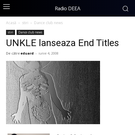
Radio DEEA
Acasă
stiri
Dance club news
stiri
Dance club news
UNKLE lanseaza End Titles
De către
eduard
-
iunie 4, 2008