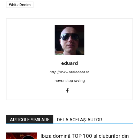
White Denim
eduard
http://www.radiodeea.ro
never stop raving
ARTICOLE SIMILARE
DE LA ACELAȘI AUTOR
Ibiza domină TOP 100 al cluburilor din