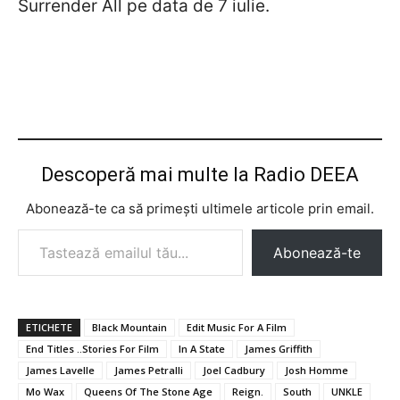
Surrender All pe data de 7 iulie.
Descoperă mai multe la Radio DEEA
Abonează-te ca să primești ultimele articole prin email.
Tastează emailul tău...
Abonează-te
ETICHETE
Black Mountain
Edit Music For A Film
End Titles ..Stories For Film
In A State
James Griffith
James Lavelle
James Petralli
Joel Cadbury
Josh Homme
Mo Wax
Queens Of The Stone Age
Reign.
South
UNKLE