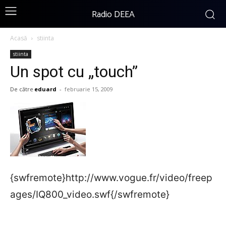
Radio DEEA
Acasă
stiinta
stiinta
Un spot cu „touch”
De către
eduard
-
februarie 15, 2009
{swfremote}http://www.vogue.fr/video/freep
ages/IQ800_video.swf{/swfremote}