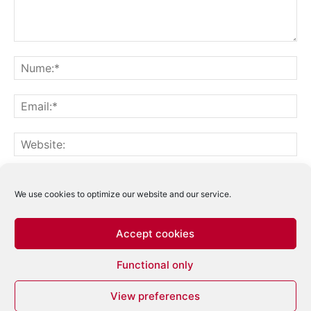
Notifică-mă prin email când sunt publicate alte comentarii.
Notifică-mă prin email când sunt publicate articole noi.
We use cookies to optimize our website and our service.
Accept cookies
Acest site folosește Akismet pentru a reduce
Functional only
spamul.
Află cum sunt procesate datele
comentariilor tale
.
View preferences