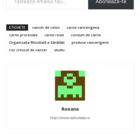
Abonează-te
ETICHETE
cancer de colon
carne cancerigena
carne procesata
carne rosie
consum de carne
Organizația Mondială a Sănătății
produse cancerigene
risc crescut de cancer
studiu
Roxana
http://www.radiodeea.ro