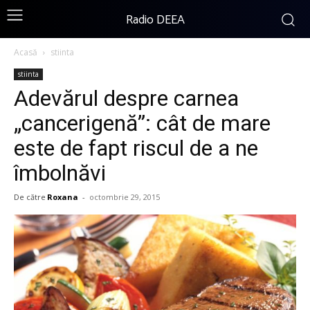
Radio DEEA
Acasă
stiinta
stiinta
Adevărul despre carnea
„cancerigenă”: cât de mare
este de fapt riscul de a ne
îmbolnăvi
De către
Roxana
-
octombrie 29, 2015