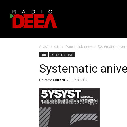
Acasă
stiri
Dance club news
Systematic anivers
stiri
Dance club news
Systematic anive
De către
eduard
-
iulie 8, 2009