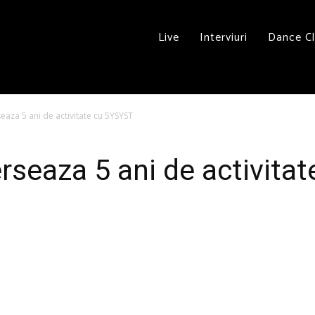
Live
Interviuri
Dance C
eaza 5 ani de activitate cu 5YSYST
rseaza 5 ani de activita