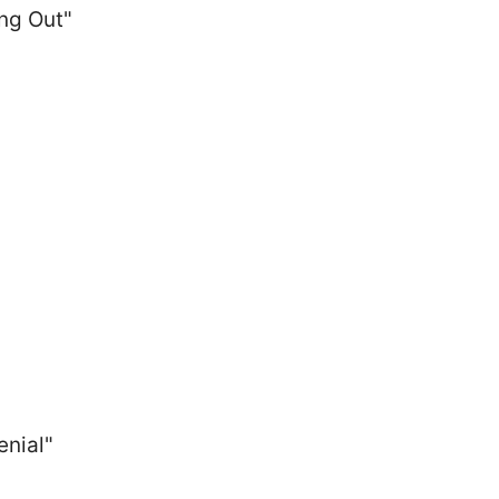
ing Out"
nial"