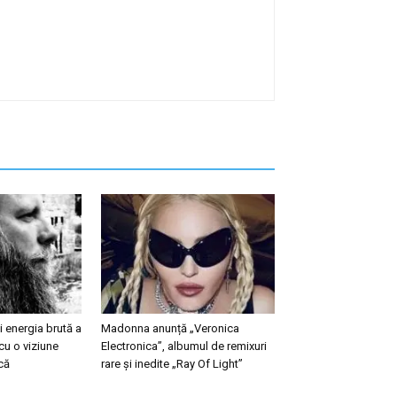
 energia brută a
Madonna anunță „Veronica
cu o viziune
Electronica”, albumul de remixuri
că
rare și inedite „Ray Of Light”