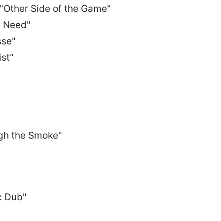
"Other Side of the Game"
I Need"
sse"
ist"
ugh the Smoke"
c Dub"