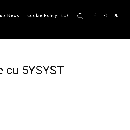
lub News
Cookie Policy (EU)
te cu 5YSYST