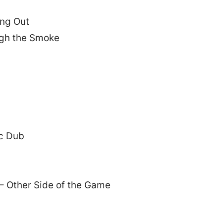
ing Out
ugh the Smoke
c Dub
– Other Side of the Game