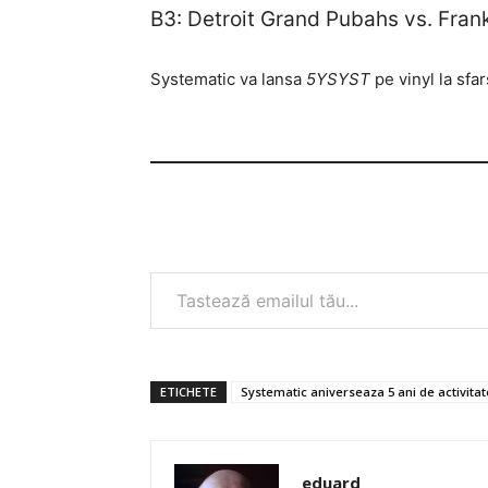
B3: Detroit Grand Pubahs vs. Fran
Systematic va lansa
5YSYST
pe vinyl la sfar
Tastează emailul tău...
ETICHETE
Systematic aniverseaza 5 ani de activita
eduard