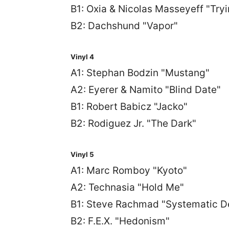
B1: Oxia & Nicolas Masseyeff "Try
B2: Dachshund "Vapor"
Vinyl 4
A1: Stephan Bodzin "Mustang"
A2: Eyerer & Namito "Blind Date"
B1: Robert Babicz "Jacko"
B2: Rodiguez Jr. "The Dark"
Vinyl 5
A1: Marc Romboy "Kyoto"
A2: Technasia "Hold Me"
B1: Steve Rachmad "Systematic De
B2: F.E.X. "Hedonism"