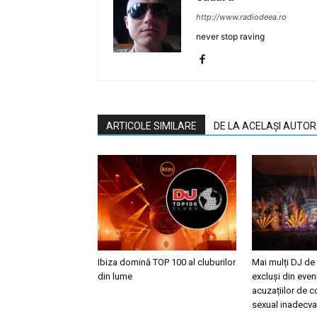
http://www.radiodeea.ro
never stop raving
ARTICOLE SIMILARE
DE LA ACELAȘI AUTOR
Ibiza domină TOP 100 al cluburilor
Mai mulți DJ de
din lume
excluși din eve
acuzațiilor de
sexual inadecva