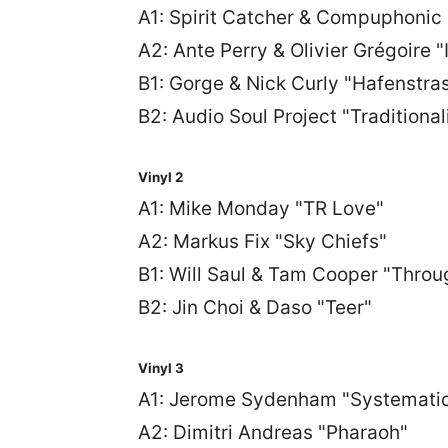
A1: Spirit Catcher & Compuphonic 
A2: Ante Perry & Olivier Grégoire "
B1: Gorge & Nick Curly "Hafenstra
B2: Audio Soul Project "Traditional
Vinyl 2
A1: Mike Monday "TR Love"
A2: Markus Fix "Sky Chiefs"
B1: Will Saul & Tam Cooper "Thro
B2: Jin Choi & Daso "Teer"
Vinyl 3
A1: Jerome Sydenham "Systemati
A2: Dimitri Andreas "Pharaoh"