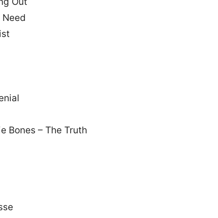
ing Out
I Need
ist
enial
ie Bones – The Truth
sse