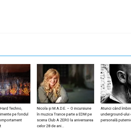
 Hard Techno,
Nicola și M.A.D.E. – O incursiune
Atunci când îmbini
nimente pe fondul
în muzica Trance parte a EDM pe
underground-ului 
 comportament
scena Club A ZERO la aniversarea
personală puterni
t
celor 28 de ani...