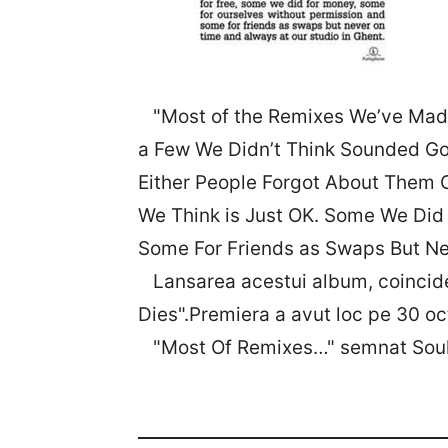
"Most of the Remixes We’ve Made 
a Few We Didn’t Think Sounded Goo
Either People Forgot About Them 
We Think is Just OK. Some We Did
Some For Friends as Swaps But Ne
Lansarea acestui album, coincide 
Dies".Premiera a avut loc pe 30 oc
"Most Of Remixes…" semnat Soulw