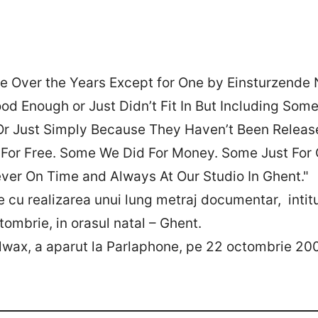
Over the Years Except for One by Einsturzende 
d Enough or Just Didn’t Fit In But Including Som
Or Just Simply Because They Haven’t Been Releas
 For Free. Some We Did For Money. Some Just For
ver On Time and Always At Our Studio In Ghent."
cu realizarea unui lung metraj documentar, inti
tombrie, in orasul natal – Ghent.
ax, a aparut la Parlaphone, pe 22 octombrie 200