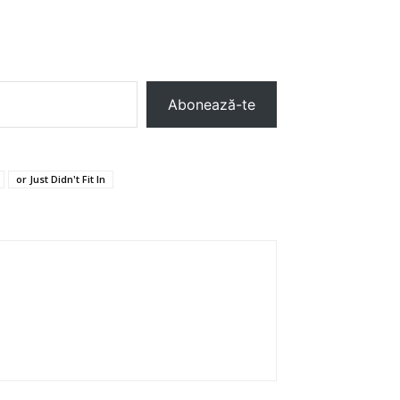
Abonează-te
or Just Didn't Fit In