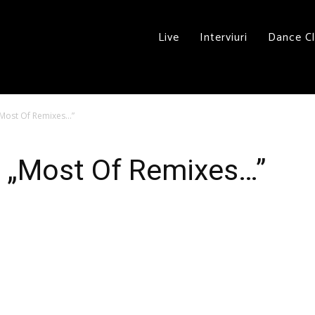
Live
Interviuri
Dance C
„Most Of Remixes…”
t „Most Of Remixes…”