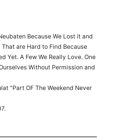
Neubaten Because We Lost it and
e That are Hard to Find Because
ed Yet. A Few We Really Love. One
 Ourselves Without Permission and
tulat "Part OF The Weekend Never
7.