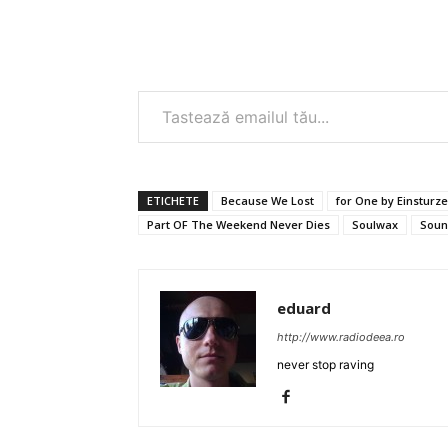
Tastează emailul tău...
ETICHETE
Because We Lost
for One by Einstur
Part OF The Weekend Never Dies
Soulwax
Soun
eduard
http://www.radiodeea.ro
never stop raving