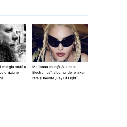
 energia brută a
Madonna anunță „Veronica
cu o viziune
Electronica”, albumul de remixuri
că
rare și inedite „Ray Of Light”