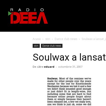
Acasă
stiri
Dance club news
Soulwax a lansat 
stiri
Dance club news
Soulwax a lansa
De către
eduard
-
octombrie 31, 2007