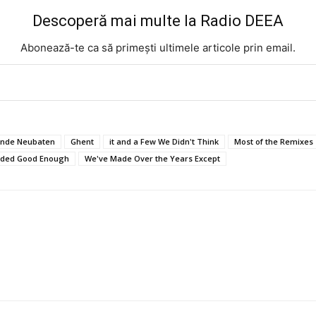
Descoperă mai multe la Radio DEEA
Abonează-te ca să primești ultimele articole prin email.
zende Neubaten
Ghent
it and a Few We Didn't Think
Most of the Remixes
ded Good Enough
We've Made Over the Years Except