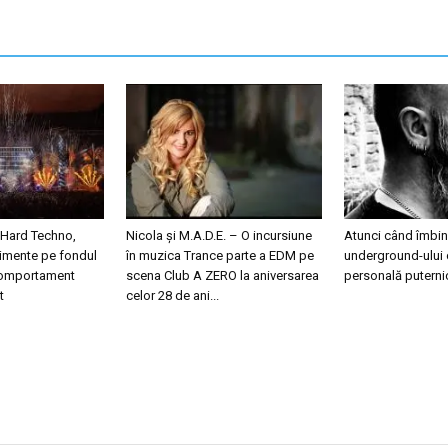
 Hard Techno,
Nicola și M.A.D.E. – O incursiune
Atunci când îmbini
nimente pe fondul
în muzica Trance parte a EDM pe
underground-ului 
 comportament
scena Club A ZERO la aniversarea
personală puterni
t
celor 28 de ani...