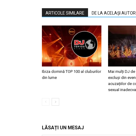
ARTICOLE SIMILARE
DE LA ACELAȘI AUTOR
Ibiza domină TOP 100 al cluburilor
Mai mulți DJ de
din lume
excluși din eve
acuzațiilor de
sexual inadecva
LĂSAȚI UN MESAJ