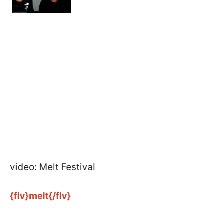
video: Melt Festival
{flv}melt{/flv}