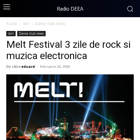
Radio DEEA
Acasă
stiri
Dance club news
stiri
Dance club news
Melt Festival 3 zile de rock si
muzica electronica
De către
eduard
-
februarie 26, 2008