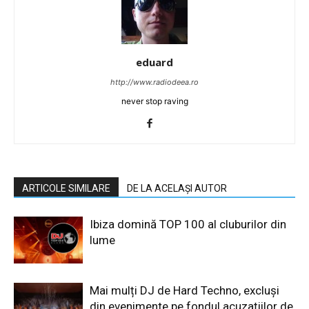
eduard
http://www.radiodeea.ro
never stop raving
ARTICOLE SIMILARE
DE LA ACELAȘI AUTOR
Ibiza domină TOP 100 al cluburilor din
lume
Mai mulți DJ de Hard Techno, excluși
din evenimente pe fondul acuzațiilor de