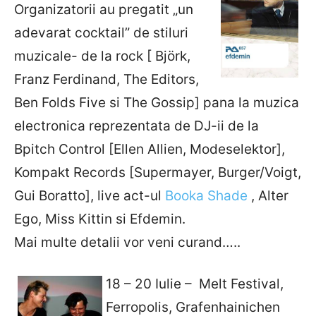
Organizatorii au pregatit „un
adevarat cocktail” de stiluri
muzicale- de la rock [ Björk,
Franz Ferdinand, The Editors,
Ben Folds Five si The Gossip] pana la muzica
electronica reprezentata de DJ-ii de la
Bpitch Control [Ellen Allien, Modeselektor],
Kompakt Records [Supermayer, Burger/Voigt,
Gui Boratto], live act-ul
Booka Shade
, Alter
Ego, Miss Kittin si Efdemin.
Mai multe detalii vor veni curand…..
18 – 20 Iulie – Melt Festival,
Ferropolis, Grafenhainichen