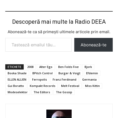
Descoperă mai multe la Radio DEEA
Abonează-te ca să primești ultimele articole prin email.
Tastează emailul tău...
Abonează-te
ETICHETE
2008
Alter Ego
Ben Folds Five
Bjork
Booka Shade
BPitch Control
Burger & Voigt
Efdemin
ELLEN ALLIEN
Ferropolis
Franz Ferdinand
Germania
Gui Boratto
Kompakt Records
Melt Festival
Miss Kittin
Modeselektor
The Editors
The Gossip