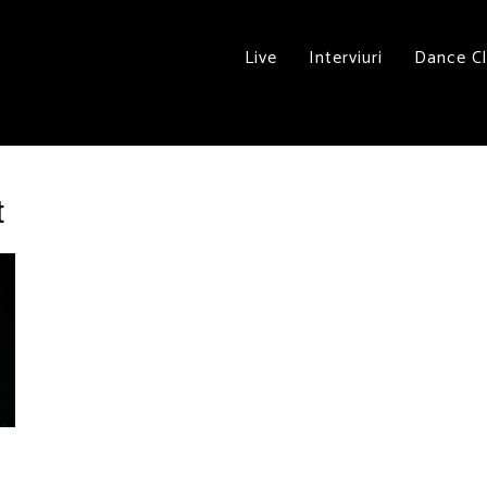
Live
Interviuri
Dance C
t