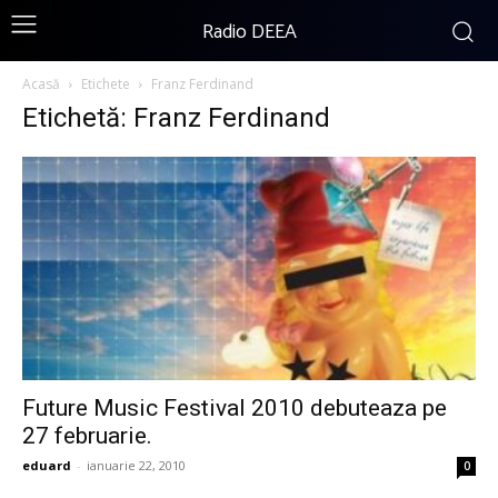
Radio DEEA
Acasă
Etichete
Franz Ferdinand
Etichetă: Franz Ferdinand
Future Music Festival 2010 debuteaza pe
27 februarie.
eduard
-
ianuarie 22, 2010
0