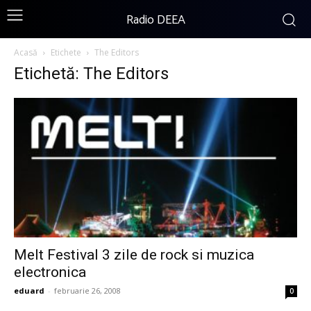
Radio DEEA
Acasă
Etichete
The Editors
Etichetă: The Editors
Melt Festival 3 zile de rock si muzica
electronica
eduard
-
februarie 26, 2008
0