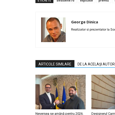
ETICHETE
bestselfie.ro
expozitie
premiu
George Dinica
Realizator si prezentator la 
ARTICOLE SIMILARE
DE LA ACELAȘI AUTOR
Neversea se amână pentru 2026.
Designerul Car