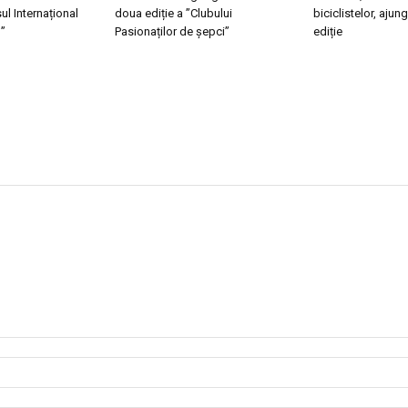
l Internațional
doua ediție a ”Clubului
biciclistelor, ajun
”
Pasionaților de șepci”
ediție