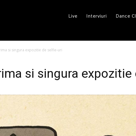
Live
Interviuri
Dance C
rima si singura expozitie de selfie-uri
rima si singura expozitie 