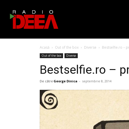
Acasă
Out of the box
Diverse
Bestselfie.ro – p
Out of the box
Diverse
Bestselfie.ro – p
De către
George Dinica
-
septembrie 8, 2014