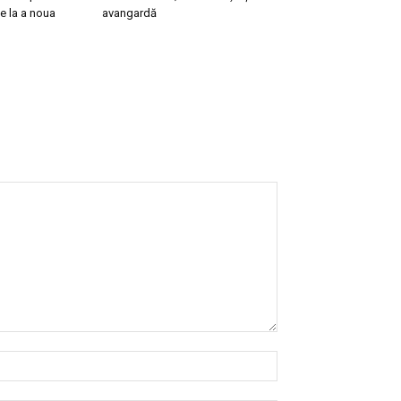
ge la a noua
avangardă