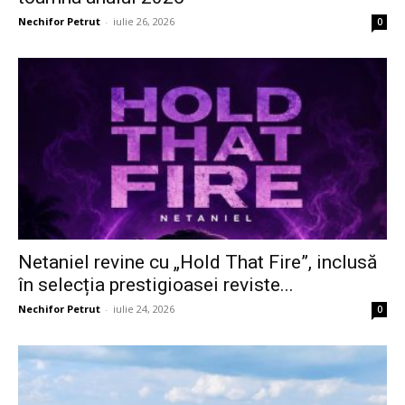
Nechifor Petrut
-
iulie 26, 2026
0
Netaniel revine cu „Hold That Fire”, inclusă
în selecția prestigioasei reviste...
Nechifor Petrut
-
iulie 24, 2026
0