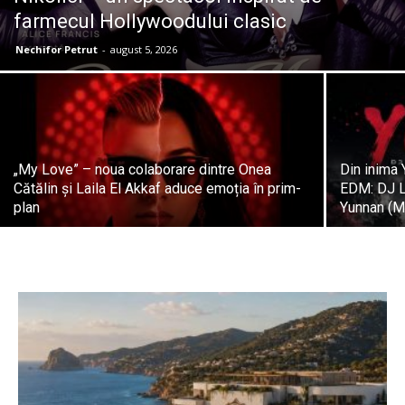
farmecul Hollywoodului clasic
Nechifor Petrut
-
august 5, 2026
„My Love” – noua colaborare dintre Onea
Din inima 
Cătălin și Laila El Akkaf aduce emoția în prim-
EDM: DJ L
plan
Yunnan (M