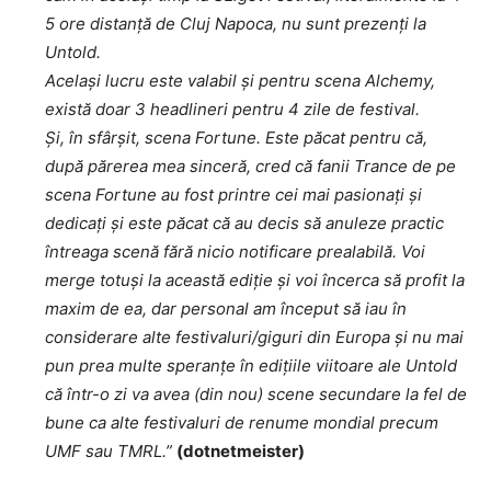
5 ore distanță de Cluj Napoca, nu sunt prezenți la
Untold.
Același lucru este valabil și pentru scena Alchemy,
există doar 3 headlineri pentru 4 zile de festival.
Și, în sfârșit, scena Fortune. Este păcat pentru că,
după părerea mea sinceră, cred că fanii Trance de pe
scena Fortune au fost printre cei mai pasionați și
dedicați și este păcat că au decis să anuleze practic
întreaga scenă fără nicio notificare prealabilă. Voi
merge totuși la această ediție și voi încerca să profit la
maxim de ea, dar personal am început să iau în
considerare alte festivaluri/giguri din Europa și nu mai
pun prea multe speranțe în edițiile viitoare ale Untold
că într-o zi va avea (din nou) scene secundare la fel de
bune ca alte festivaluri de renume mondial precum
UMF sau TMRL.”
(dotnetmeister)