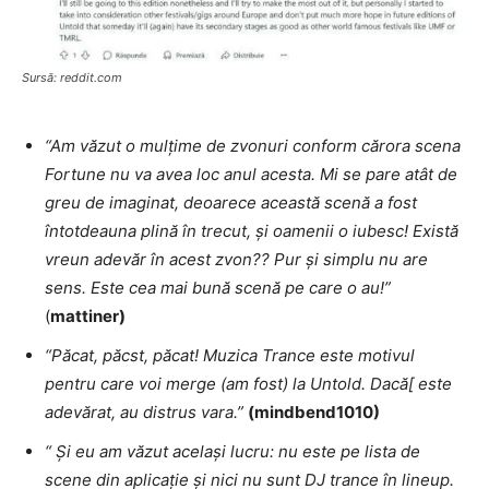
Sursă: reddit.com
“Am văzut o mulțime de zvonuri conform cărora scena
Fortune nu va avea loc anul acesta. Mi se pare atât de
greu de imaginat, deoarece această scenă a fost
întotdeauna plină în trecut, și oamenii o iubesc! Există
vreun adevăr în acest zvon?? Pur și simplu nu are
sens. Este cea mai bună scenă pe care o au!”
(
mattiner)
“Păcat, păcst, păcat! Muzica Trance este motivul
pentru care voi merge (am fost) la Untold. Dacă[ este
adevărat, au distrus vara.”
(mindbend1010)
“ Și eu am văzut același lucru: nu este pe lista de
scene din aplicație și nici nu sunt DJ trance în lineup.