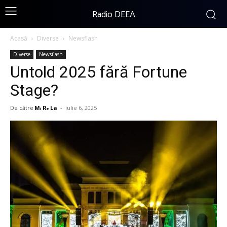
Radio DEEA
Acasă
Diverse
Newsflash
Diverse
Newsflash
Untold 2025 fără Fortune
Stage?
De către
Mᵢ Rₑ La
-
iulie 6, 2025