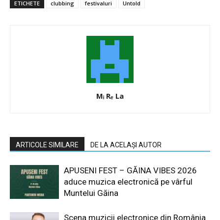
ETICHETE
clubbing
festivaluri
Untold
Mᵢ Rₑ La
ARTICOLE SIMILARE
DE LA ACELAȘI AUTOR
APUSENI FEST – GĂINA VIBES 2026
aduce muzica electronică pe vârful
Muntelui Găina
Scena muzicii electronice din România