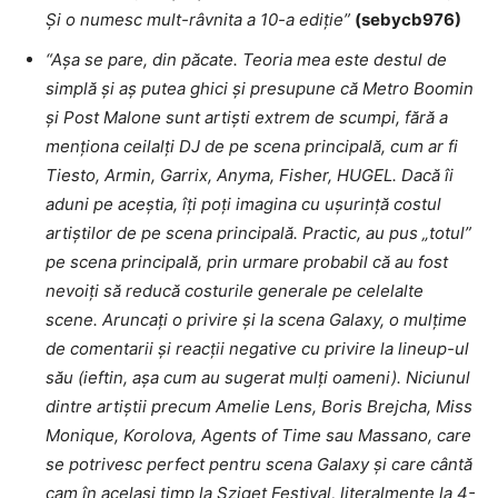
Și o numesc mult-râvnita a 10-a ediție”
(sebycb976)
“Așa se pare, din păcate. Teoria mea este destul de
simplă și aș putea ghici și presupune că Metro Boomin
și Post Malone sunt artiști extrem de scumpi, fără a
menționa ceilalți DJ de pe scena principală, cum ar fi
Tiesto, Armin, Garrix, Anyma, Fisher, HUGEL. Dacă îi
aduni pe aceștia, îți poți imagina cu ușurință costul
artiștilor de pe scena principală. Practic, au pus „totul”
pe scena principală, prin urmare probabil că au fost
nevoiți să reducă costurile generale pe celelalte
scene. Aruncați o privire și la scena Galaxy, o mulțime
de comentarii și reacții negative cu privire la lineup-ul
său (ieftin, așa cum au sugerat mulți oameni). Niciunul
dintre artiștii precum Amelie Lens, Boris Brejcha, Miss
Monique, Korolova, Agents of Time sau Massano, care
se potrivesc perfect pentru scena Galaxy și care cântă
cam în același timp la Sziget Festival, literalmente la 4-