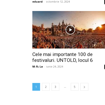
eduard
-
octombrie 12, 2024
Cele mai importante 100 de
festivaluri. UNTOLD, locul 6
Mᵢ Rₑ La
-
iunie 24, 2024
...
1
2
3
5