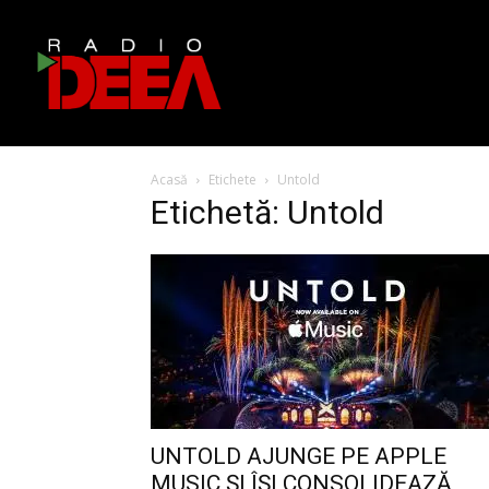
Acasă
Etichete
Untold
Etichetă: Untold
UNTOLD AJUNGE PE APPLE
MUSIC ȘI ÎȘI CONSOLIDEAZĂ