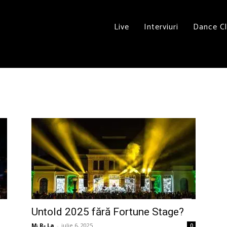
Live
Interviuri
Dance C
Untold 2025 fără Fortune Stage?
Mᵢ Rₑ La
-
iulie 6, 2025
0