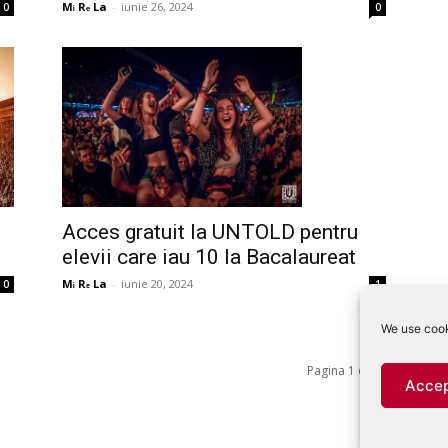
Mᵢ Rₑ La
-
iunie 26, 2024
0
0
Acces gratuit la UNTOLD pentru
elevii care iau 10 la Bacalaureat
Mᵢ Rₑ La
-
iunie 20, 2024
1
0
We use cook
Pagina 1 din 5
Accep