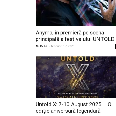
Anyma, în premieră pe scena
principală a festivalului UNTOLD
Mᵢ Rₑ La
-
februarie 7, 2025
Untold X: 7-10 August 2025 – O
ediție aniversară legendară