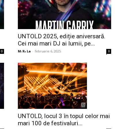
UNTOLD 2025, ediție aniversară.
Cei mai mari DJ ai lumii, pe...
Mᵢ Rₑ La
-
februarie 6, 2025
0
0
UNTOLD, locul 3 în topul celor mai
mari 100 de festivaluri...