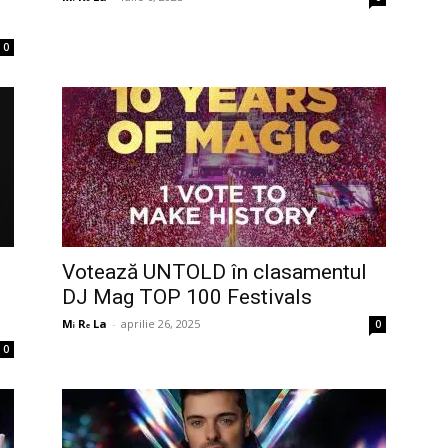
0
Votează UNTOLD în clasamentul
DJ Mag TOP 100 Festivals
Mᵢ Rₑ La
-
aprilie 26, 2025
0
0