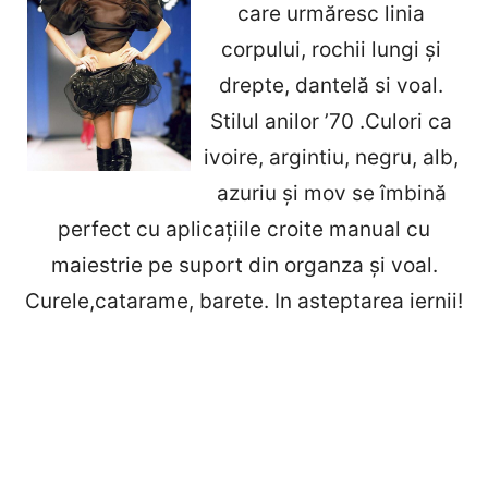
care urmăresc linia
corpului, rochii lungi şi
drepte, dantelă si voal.
Stilul anilor ’70 .Culori ca
ivoire, argintiu, negru, alb,
azuriu şi mov se îmbină
perfect cu aplicaţiile croite manual cu
maiestrie pe suport din organza şi voal.
Curele,catarame, barete. In asteptarea iernii!