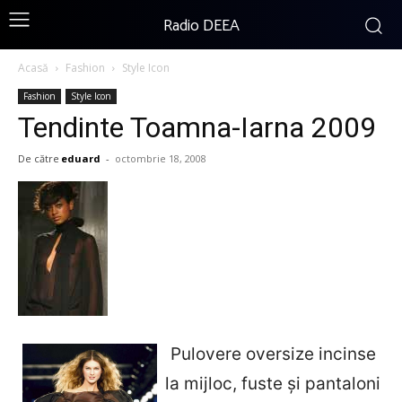
Radio DEEA
Acasă
Fashion
Style Icon
Fashion
Style Icon
Tendinte Toamna-Iarna 2009
De către
eduard
-
octombrie 18, 2008
Pulovere oversize incinse
la mijloc, fuste şi pantaloni