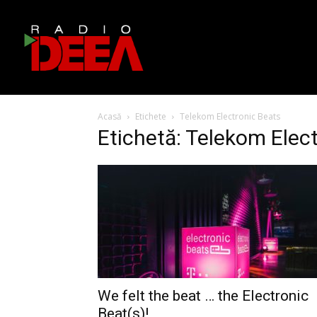
Acasă
Etichete
Telekom Electronic Beats
Etichetă: Telekom Elec
We felt the beat … the Electronic
Beat(s)!