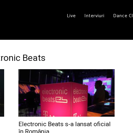
Live
Interviuri
Dance C
tronic Beats
Electronic Beats s-a lansat oficial
în România