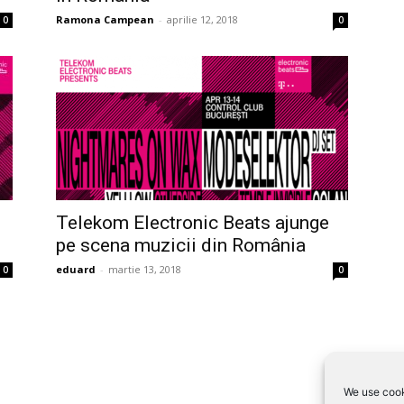
Ramona Campean
-
aprilie 12, 2018
0
0
Telekom Electronic Beats ajunge
pe scena muzicii din România
eduard
-
martie 13, 2018
0
0
We use cook