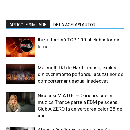
ARTICOLE SIMILARE
DE LA ACELAȘI AUTOR
Ibiza domină TOP 100 al cluburilor din
lume
Mai mulți DJ de Hard Techno, excluși
din evenimente pe fondul acuzațiilor de
comportament sexual inadecvat
Nicola și M.A.D.E. – O incursiune în
muzica Trance parte a EDM pe scena
Club A ZERO la aniversarea celor 28 de
ani...
Atunci când îmbini energia brută a