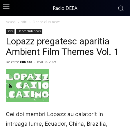
Radio DEEA
Acasă
stiri
Dance club news
stiri
Dance club news
Lopazz pregatesc aparitia
Ambient Film Themes Vol. 1
De către
eduard
-
mai 18, 2009
Cei doi membri Lopazz au calatorit in
intreaga lume, Ecuador, China, Brazilia,