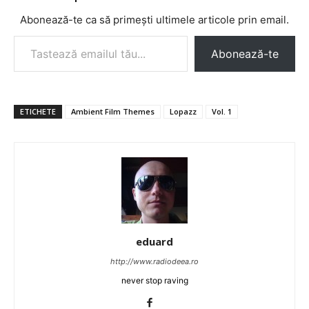
Abonează-te ca să primești ultimele articole prin email.
Tastează emailul tău...
Abonează-te
ETICHETE
Ambient Film Themes
Lopazz
Vol. 1
eduard
http://www.radiodeea.ro
never stop raving