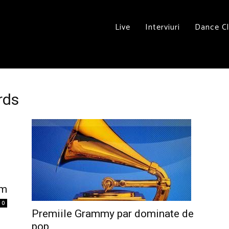
Live
Interviuri
Dance C
rds
um
0
Premiile Grammy par dominate de
pop