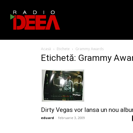
Acasă
Etichete
Grammy Awards
Etichetă: Grammy Awa
Dirty Vegas vor lansa un nou alb
eduard
-
februarie 3, 2009