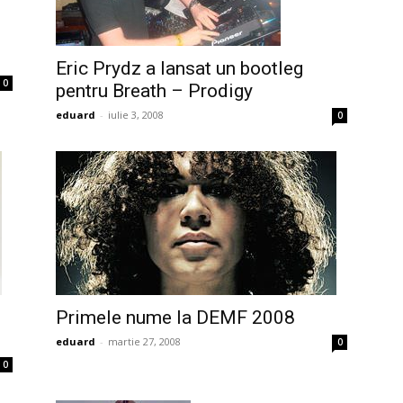
Eric Prydz a lansat un bootleg
0
pentru Breath – Prodigy
eduard
-
iulie 3, 2008
0
Primele nume la DEMF 2008
eduard
-
martie 27, 2008
0
0