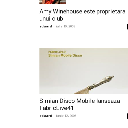
Amy Winehouse este proprietara
unui club
eduard
-
iulie 10, 2008
Simian Disco Mobile lanseaza
FabricLive41
eduard
-
iunie 12, 2008