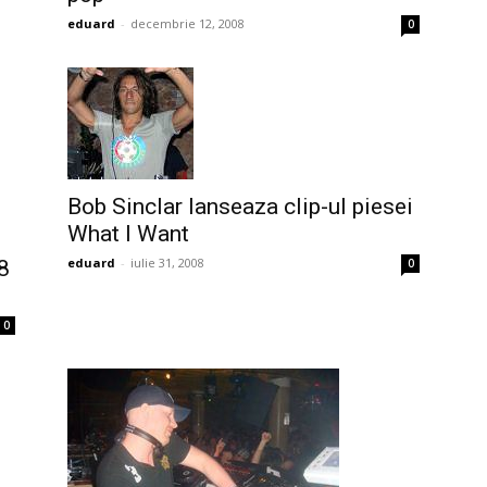
eduard
-
decembrie 12, 2008
0
Bob Sinclar lanseaza clip-ul piesei
What I Want
eduard
-
iulie 31, 2008
8
0
0