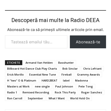
Descoperă mai multe la Radio DEEA
Abonează-te ca să primești ultimele articole prin email.
Tastează emailul tău...
Abonează-te
ETICHETE
Armand Van Helden
Basshunter
Billboard Hot Dance Club Play Charts
Bob Sinclar
Chris Lefriant
Erick Morillo
Essential New Tune
Fireball
Grammy Awards
H "two" O & Platinum
HARD2BEAT
label
Madonna
Masters at Work
new single
Paul Johnson
Pete Tong
Radio 1
Remixed Recording
Rock This Party
Roger Sanchez
Ron Carroll
September
What I Want
World Hold On