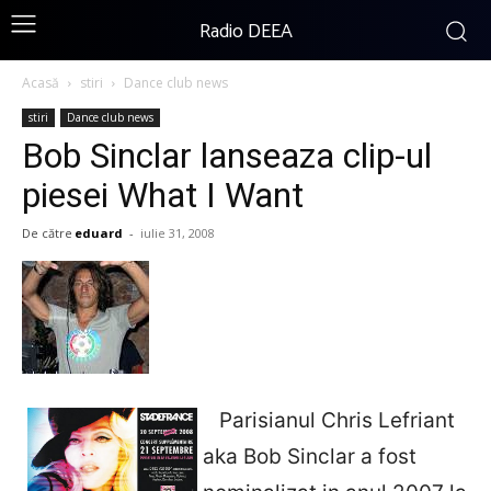
Radio DEEA
Acasă
stiri
Dance club news
stiri
Dance club news
Bob Sinclar lanseaza clip-ul
piesei What I Want
De către
eduard
-
iulie 31, 2008
Parisianul Chris Lefriant
aka Bob Sinclar a fost