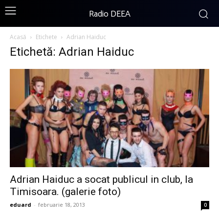
Radio DEEA
Acasă
Etichete
Adrian Haiduc
Etichetă: Adrian Haiduc
Adrian Haiduc a socat publicul in club, la
Timisoara. (galerie foto)
eduard
-
februarie 18, 2013
0