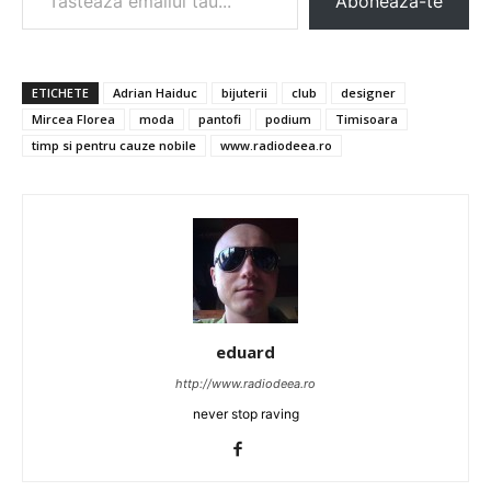
Abonează-te
ETICHETE
Adrian Haiduc
bijuterii
club
designer
Mircea Florea
moda
pantofi
podium
Timisoara
timp si pentru cauze nobile
www.radiodeea.ro
eduard
http://www.radiodeea.ro
never stop raving