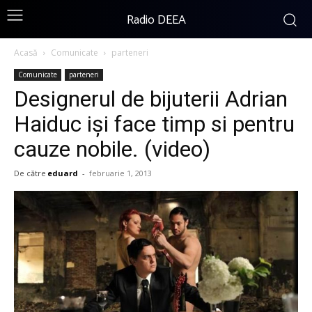
Radio DEEA
Acasă
Comunicate
parteneri
Comunicate
parteneri
Designerul de bijuterii Adrian
Haiduc işi face timp si pentru
cauze nobile. (video)
De către
eduard
-
februarie 1, 2013