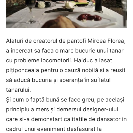
Alaturi de creatorul de pantofi Mircea Florea,
a incercat sa faca o mare bucurie unui tanar
cu probleme locomotorii. Haiduc a lasat
piţiponceala pentru o cauză nobilă si a reusit
să aducă bucuria şi speranţa în sufletul
tanarului.
Şi cum o faptă bună se face greu, pe acelaşi
principiu a mers şi demersul designer-ului
care si-a demonstart calitatile de dansator in
cadrul unui eveniment desfasurat la