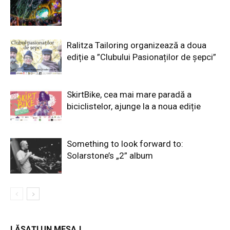
Ralitza Tailoring organizează a doua
ediție a ”Clubului Pasionaților de șepci”
SkirtBike, cea mai mare paradă a
biciclistelor, ajunge la a noua ediție
Something to look forward to:
Solarstone’s „2” album
LĂSAȚI UN MESAJ