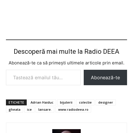
Descoperă mai multe la Radio DEEA
Abonează-te ca să primești ultimele articole prin email.
Tastează emailul tău...
Abonează-te
ETICHETE
Adrian Haiduc
bijuterii
colectie
designer
gheata
ice
lansare.
www.radiodeea.ro