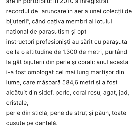
are în portofoliu: în 2010 a înregistrat
recordul de „aruncare în aer a unei colecţii de
bijuterii”, când caţiva membri ai lotului
naţional de parasutism şi opt
instructori profesionişti au sărit cu paraşuta
de la o altitudine de 1.300 de metri, purtând
la gât bijuterii din perle şi corali; anul acesta
i-a fost omologat cel mai lung martişor din
lume, care măsoară 584,6 metri şi a fost
alcătuit din sidef, perle, coral rosu, agat, jad,
cristale,
perle din sticlă, pene de struţ şi păun, toate
cusute pe dantelă.