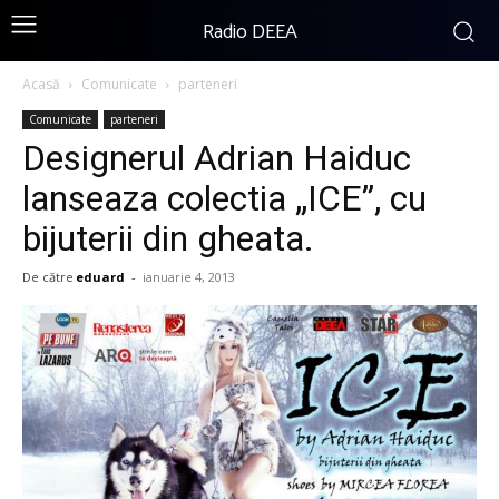
Radio DEEA
Acasă
Comunicate
parteneri
Comunicate
parteneri
Designerul Adrian Haiduc
lanseaza colectia „ICE”, cu
bijuterii din gheata.
De către
eduard
-
ianuarie 4, 2013