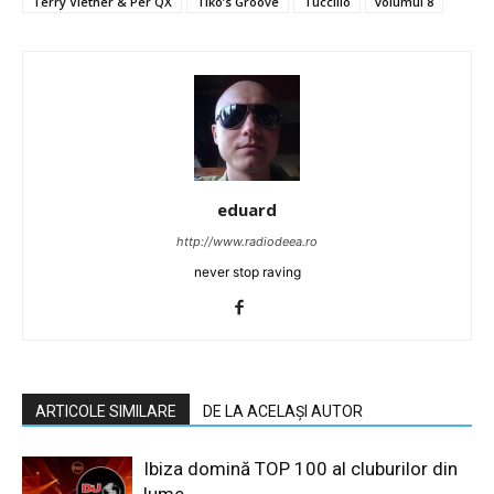
Terry Viether & Per QX
Tiko’s Groove
Tuccillo
volumul 8
eduard
http://www.radiodeea.ro
never stop raving
ARTICOLE SIMILARE
DE LA ACELAȘI AUTOR
Ibiza domină TOP 100 al cluburilor din