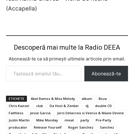
(Accapella)
Descoperă mai multe la Radio DEEA
Abonează-te ca să primești ultimele articole prin email.
Tastează emailul tău...
Abonează-te
ETICHETE
Abel Ramos & Miss Melody
album
Boza
Chris Kaeser
club
Da Hool & Zenker
dj
double CD
Faithless
Jesse Garcia
Joris Delacroix si Veerus & Maxie Devine
Justin Martin
Mike Monday
mixat
party
Pre-Party
producator
Release Yourself
Roger Sanchez
Sanchez