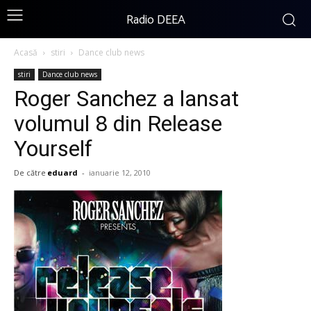
Radio DEEA
Acasă
stiri
Dance club news
stiri
Dance club news
Roger Sanchez a lansat
volumul 8 din Release
Yourself
De către
eduard
-
ianuarie 12, 2010