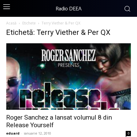
Radio DEEA
Acasă
Etichete
Terry Viether & Per QX
Etichetă: Terry Viether & Per QX
Roger Sanchez a lansat volumul 8 din
Release Yourself
eduard
-
ianuarie 12, 2010
0