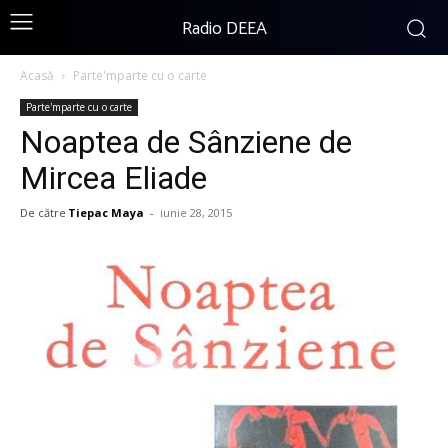
Radio DEEA
Acasă
Parte'mparte cu o carte
Parte'mparte cu o carte
Noaptea de Sânziene de
Mircea Eliade
De către
Tiepac Maya
-
iunie 28, 2015