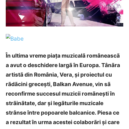
În ultima vreme piaţa muzicalã româneascã
a avut o deschidere largã în Europa. Tânãra
artistã din România, Vera, şi proiectul cu
rãdãcini greceşti, Balkan Avenue, vin sã
reconfirme succesul muzicii romãneşti în
strãinãtate, dar şi legãturile muzicale
strânse între popoarele balcanice. Piesa ce
a rezultat în urma acestei colaborãri şi care