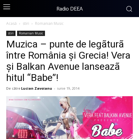
Radio DEEA
Acasă
stiri
Romanian Music
stiri
Romanian Music
Muzica – punte de legãturã
între România şi Grecia! Vera
şi Balkan Avenue lanseazã
hitul “Babe”!
De către
Lucian Zavoianu
-
iunie 19, 2014