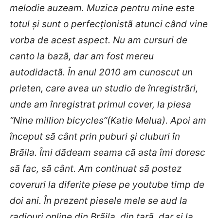
melodie auzeam. Muzica pentru mine este
totul şi sunt o perfecţionistã atunci când vine
vorba de acest aspect. Nu am cursuri de
canto la bazã, dar am fost mereu
autodidactã. În anul 2010 am cunoscut un
prieten, care avea un studio de înregistrãri,
unde am înregistrat primul cover, la piesa
“Nine million bicycles”(Katie Melua). Apoi am
început sã cânt prin puburi şi cluburi în
Brãila. Îmi dãdeam seama cã asta îmi doresc
sã fac, sã cânt. Am continuat sã postez
coveruri la diferite piese pe youtube timp de
doi ani. În prezent piesele mele se aud la
radiouri online din Brãila, din ţarã, dar şi la