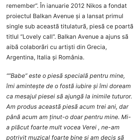
remember”. În ianuarie 2012 Nikos a fondat
proiectul Balkan Avenue şi a lansat primul
single sub aceastã titulaturã, piesã ce poartã
titlul “Lovely call”. Balkan Avenue a ajuns sã
aibã colaborãri cu artişti din Grecia,
Argentina, Italia şi România.
“”Babe” este o piesã specialã pentru mine,
îmi aminteşte de o fostã iubire şi îmi doream
ca mesajul piesei sã ajungã la inimile tuturor.
Am produs aceastã piesã acum trei ani, dar
pânã acum am ţinut-o doar pentru mine. Mi-
a plãcut foarte mult vocea Verei , ne-am
potrivit muzical foarte bine şi am decis sã