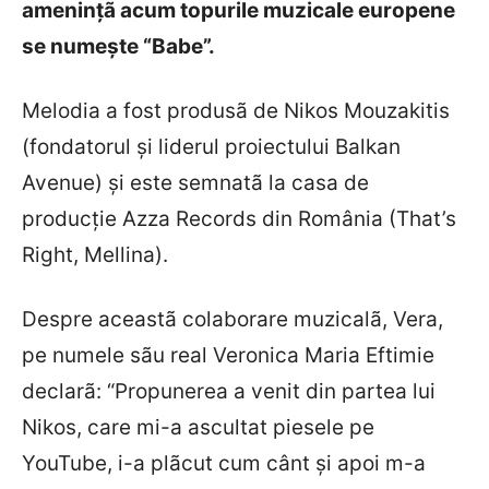
ameninţã acum topurile muzicale europene
se numeşte “Babe”.
Melodia a fost produsã de Nikos Mouzakitis
(fondatorul şi liderul proiectului Balkan
Avenue) şi este semnatã la casa de
producţie Azza Records din România (That’s
Right, Mellina).
Despre aceastã colaborare muzicalã, Vera,
pe numele sãu real Veronica Maria Eftimie
declarã: “Propunerea a venit din partea lui
Nikos, care mi-a ascultat piesele pe
YouTube, i-a plãcut cum cânt şi apoi m-a