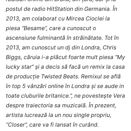
postul de radio HitStation din Germania. În
2013, am colaborat cu Mircea Cioclei la
piesa “Besame”, care a cunoscut o
ascensiune fulminantã în strãinãtate. Tot în
2013, am cunoscut un dj din Londra, Chris
Biggs, cãruia i-a plãcut foarte mult piesa “My
lucky star” şi a decis sã facã un remix la casa
de producţie Twisted Beats. Remixul se aflã
în top 5 vânzãri online în Londra şi se aude in
toate cluburile britanice.”, ne povesteşte Vera
despre traiectoria sa muzicalã. În prezent,
artista lucreazã la un nou single propriu,
“Closer”, care va fi lansat în curând.