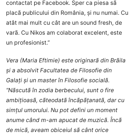
contactat pe Facebook. Sper ca piesa sã
placã publicului din România, şi nu numai. Cu
atât mai mult cu cât are un sound fresh, de
varã. Cu Nikos am colaborat excelent, este
un profesionist.”
Vera (Maria Eftimie) este originarã din Brãila
şi a absolvit Facultatea de Filosofie din
Galaţi şi un master în Filosofie socialã.
“Nãscutã în zodia berbecului, sunt o fire
ambiţioasã, cãteodatã încãpãţanatã, dar cu
simţul umorului. Nu pot defini un moment
anume când m-am apucat de muzicã. Încã
de micã, aveam obiceiul sã cânt orice