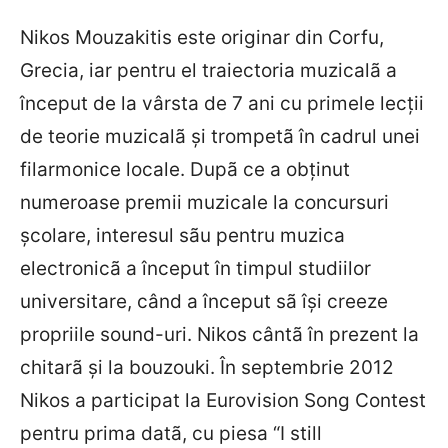
Nikos Mouzakitis este originar din Corfu,
Grecia, iar pentru el traiectoria muzicalã a
început de la vârsta de 7 ani cu primele lecţii
de teorie muzicalã şi trompetã în cadrul unei
filarmonice locale. Dupã ce a obţinut
numeroase premii muzicale la concursuri
şcolare, interesul sãu pentru muzica
electronicã a început în timpul studiilor
universitare, când a început sã îşi creeze
propriile sound-uri. Nikos cântã în prezent la
chitarã şi la bouzouki. În septembrie 2012
Nikos a participat la Eurovision Song Contest
pentru prima datã, cu piesa “I still