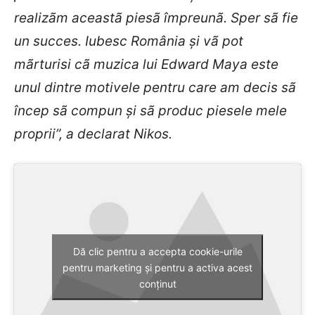
realizãm aceastã piesã împreunã. Sper sã fie
un succes. Iubesc România şi vã pot
mãrturisi cã muzica lui Edward Maya este
unul dintre motivele pentru care am decis sã
încep sã compun şi sã produc piesele mele
proprii”, a declarat Nikos.
Dă clic pentru a accepta cookie-urile
pentru marketing și pentru a activa acest
conținut