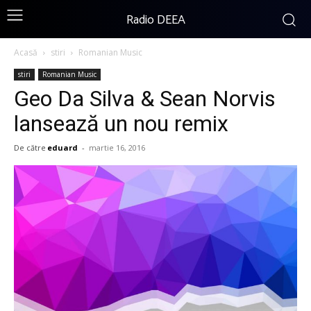
Radio DEEA
Acasă
stiri
Romanian Music
stiri
Romanian Music
Geo Da Silva & Sean Norvis
lansează un nou remix
De către
eduard
-
martie 16, 2016