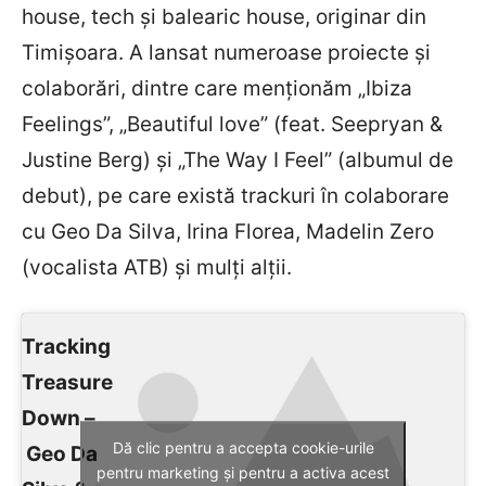
house, tech şi balearic house, originar din
Timişoara. A lansat numeroase proiecte şi
colaborări, dintre care menţionăm „Ibiza
Feelings”, „Beautiful love” (feat. Seepryan &
Justine Berg) şi „The Way I Feel” (albumul de
debut), pe care există trackuri în colaborare
cu Geo Da Silva, Irina Florea, Madelin Zero
(vocalista ATB) şi mulţi alţii.
Tracking
Treasure
Down –
Dă clic pentru a accepta cookie-urile
Geo Da
pentru marketing și pentru a activa acest