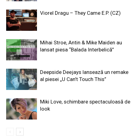
Viorel Dragu – They Came E.P. (CZ)
Mihai Stroe, Antin & Mike Maiden au
lansat piesa “Balada Interbelică”
Deepside Deejays lansează un remake
al piesei „U Can’t Touch This”
Miki Love, schimbare spectaculoasă de
look