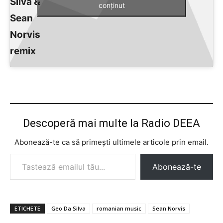
Silva &
conținut
Sean
Norvis
remix
Descoperă mai multe la Radio DEEA
Abonează-te ca să primești ultimele articole prin email.
Tastează emailul tău...
Abonează-te
ETICHETE
Geo Da Silva
romanian music
Sean Norvis