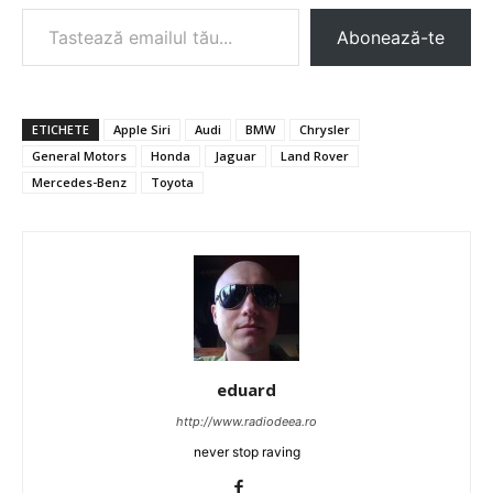
Tastează emailul tău...
Abonează-te
ETICHETE
Apple Siri
Audi
BMW
Chrysler
General Motors
Honda
Jaguar
Land Rover
Mercedes-Benz
Toyota
eduard
http://www.radiodeea.ro
never stop raving