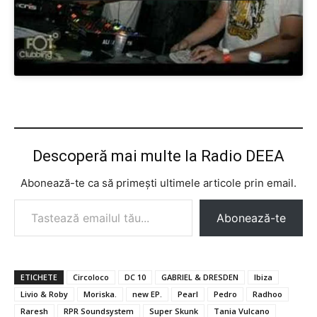
Descoperă mai multe la Radio DEEA
Abonează-te ca să primești ultimele articole prin email.
Tastează emailul tău...
Abonează-te
ETICHETE
Circoloco
DC 10
GABRIEL & DRESDEN
Ibiza
Livio & Roby
Moriska.
new EP.
Pearl
Pedro
Radhoo
Raresh
RPR Soundsystem
Super Skunk
Tania Vulcano