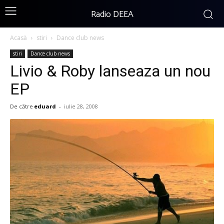
Radio DEEA
Acasă
stiri
Dance club news
stiri
Dance club news
Livio & Roby lanseaza un nou
EP
De către
eduard
-
iulie 28, 2008