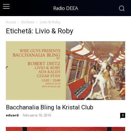
Radio DEEA
Acasă
Etichete
Livio & Roby
Etichetă: Livio & Roby
Bacchanalia Bling la Kristal Club
eduard
-
februarie 10, 2016
0