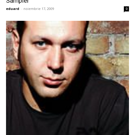
Sampler
eduard
-
noiembrie 17, 2009
0