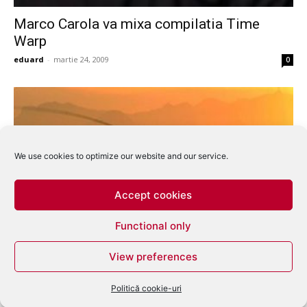
Marco Carola va mixa compilatia Time
Warp
eduard
-
martie 24, 2009
0
We use cookies to optimize our website and our service.
Accept cookies
Functional only
Livio & Roby lanseaza un nou EP
View preferences
eduard
-
iulie 28, 2008
0
Politică cookie-uri