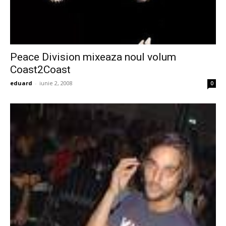
Peace Division mixeaza noul volum
Coast2Coast
eduard
-
iunie 2, 2008
0