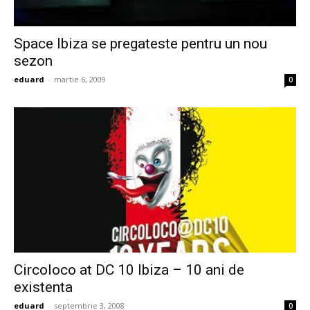
Space Ibiza se pregateste pentru un nou
sezon
eduard
-
martie 6, 2009
0
Circoloco at DC 10 Ibiza – 10 ani de
existenta
eduard
-
septembrie 3, 2008
0