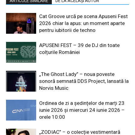
ARTICOLE SIMILARE
DE LA ACELAȘI AUTOR
Cat Groove urcă pe scena Apuseni Fest
2026 chiar la apus: un moment aparte
pentru iubitorii de techno
APUSENI FEST – 39 de DJ din toate
colțurile României
„The Ghost Lady” – noua poveste
sonoră semnată DDS Project, lansată la
Norvis Music
Ordinea de zi a ședințelor de marți 23
iunie 2026 și miercuri 24 iunie 2026 –
orele 10:00
„ZODIAC” – o colecție vestimentară