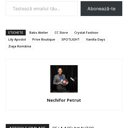
Tastează emailul tău...
Abonează-te
ETICHETE
Babs Atelier
CC Store
Crystal Fashion
Lily Apostol
Prive Boutique
SPOTLIGHT
Vanilla Days
Ziaja România
Nechifor Petrut