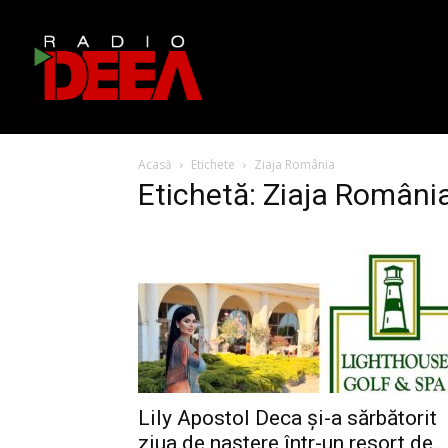
Acasă
Etichete
Ziaja România
Etichetă: Ziaja Români
Lily Apostol Deca și-a sărbătorit
ziua de naștere într-un resort de...