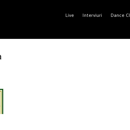
Live
Interviuri
Dance C
a