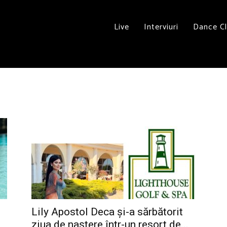
Live
Interviuri
Dance C
Lily Apostol Deca și-a sărbătorit
ziua de naștere într-un resort de...