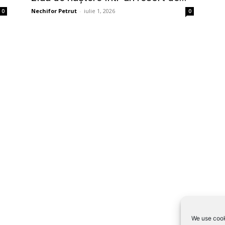
Nechifor Petrut
-
iulie 1, 2026
0
0
We use cook