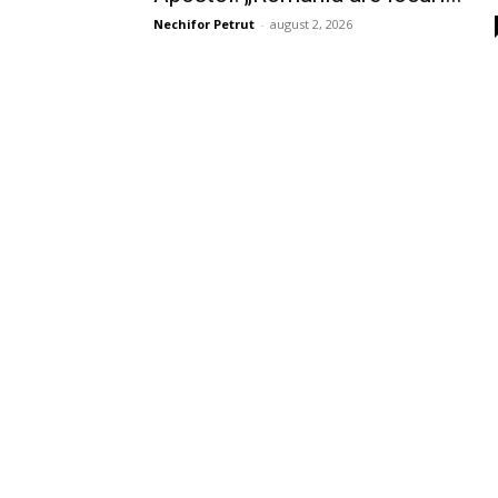
Nechifor Petrut
-
august 2, 2026