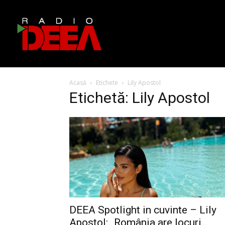
Acasă
Etichete
Lily Apostol
Etichetă: Lily Apostol
DEEA Spotlight in cuvinte – Lily
Apostol: „România are locuri...