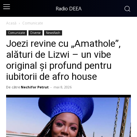
Radio DEEA
Acasă
Comunicate
Comunicate
Diverse
Newsflash
Joezi revine cu „Amathole”,
alături de Lizwi – un vibe
original și profund pentru
iubitorii de afro house
De către
Nechifor Petrut
-
mai 8, 2026