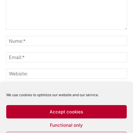
Notifică-mă prin email când sunt publicate alte comentarii.
Notifică-mă prin email când sunt publicate articole noi.
We use cookies to optimize our website and our service.
Accept cookies
Acest site folosește Akismet pentru a reduce
Functional only
spamul.
Află cum sunt procesate datele