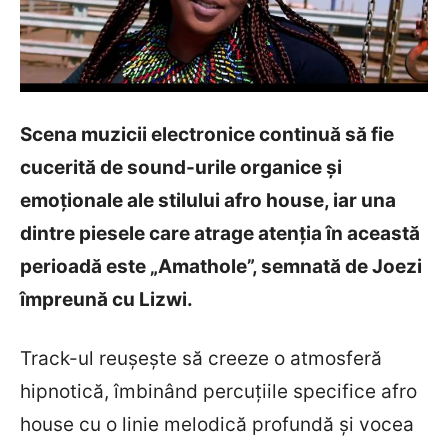
Scena muzicii electronice continuă să fie
cucerită de sound-urile organice și
emoționale ale stilului afro house, iar una
dintre piesele care atrage atenția în această
perioadă este „Amathole”, semnată de
Joezi
împreună cu
Lizwi
.
Track-ul reușește să creeze o atmosferă
hipnotică, îmbinând percuțiile specifice afro
house cu o linie melodică profundă și vocea