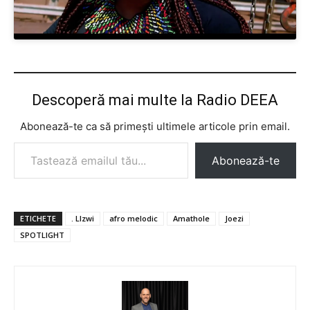
Descoperă mai multe la Radio DEEA
Abonează-te ca să primești ultimele articole prin email.
Tastează emailul tău...
Abonează-te
ETICHETE
. LIzwi
afro melodic
Amathole
Joezi
SPOTLIGHT