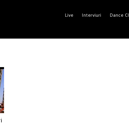
Live
Interviuri
Dance C
i