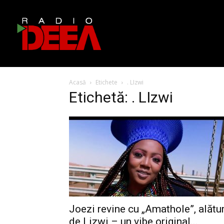
Acasă
Etichete
. LIzwi
Etichetă: . LIzwi
Joezi revine cu „Amathole”, alătur
de Lizwi – un vibe original...