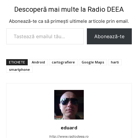
Descoperă mai multe la Radio DEEA
Abonează-te ca să primești ultimele articole prin email.
Tastează emailul tău...
Abonează-te
ETICHETE
Android
cartografiere
Google Maps
harti
smartphone
eduard
http://www.radiodeea.ro