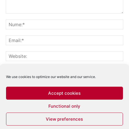
Notifică-mă prin email când sunt publicate alte comentarii.
Notifică-mă prin email când sunt publicate articole noi.
We use cookies to optimize our website and our service.
Accept cookies
Acest site folosește Akismet pentru a reduce
Functional only
spamul.
Află cum sunt procesate datele
comentariilor tale
.
View preferences