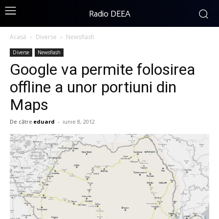
Radio DEEA
Acasă
Diverse
Newsflash
Diverse
Newsflash
Google va permite folosirea
offline a unor portiuni din
Maps
De către
eduard
-
iunie 8, 2012