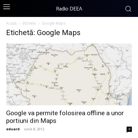
Radio DEEA
Acasă
Etichete
Google Maps
Etichetă: Google Maps
Google va permite folosirea offline a unor
portiuni din Maps
eduard
-
iunie 8, 2012
0