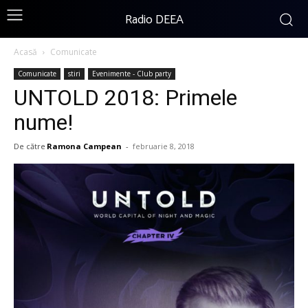
Radio DEEA
Acasă
Comunicate
Comunicate
stiri
Evenimente - Club party
UNTOLD 2018: Primele
nume!
De către
Ramona Campean
-
februarie 8, 2018