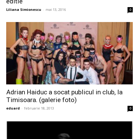
editie
Liliana Simionescu
-
mai 13, 2016
0
Adrian Haiduc a socat publicul in club, la
Timisoara. (galerie foto)
eduard
-
februarie 18, 2013
0