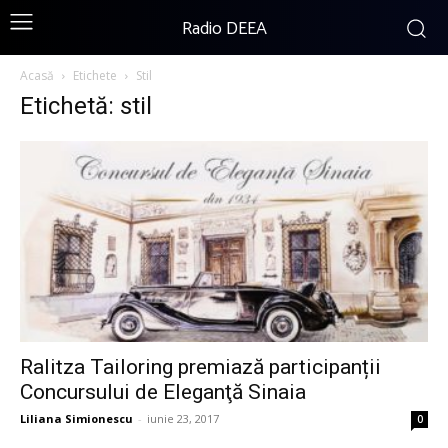
Radio DEEA
Acasă
Etichete
Stil
Etichetă: stil
Ralitza Tailoring premiază participanții
Concursului de Eleganţă Sinaia
Liliana Simionescu
-
iunie 23, 2017
0