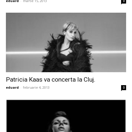
eduard
-
martie 15, 2013
0
Patricia Kaas va concerta la Cluj.
eduard
-
februarie 4, 2013
0