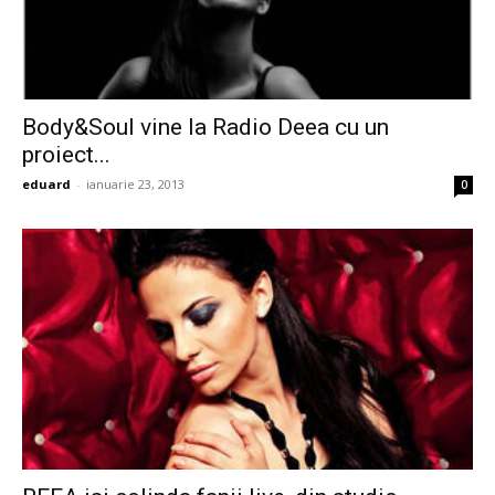
Body&Soul vine la Radio Deea cu un
proiect...
eduard
-
ianuarie 23, 2013
0