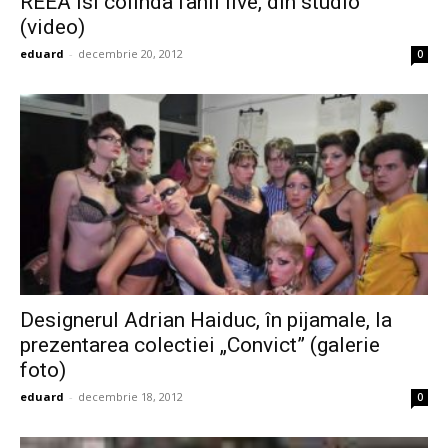
REEA isi colinda fanii live, din studio
(video)
eduard
-
decembrie 20, 2012
0
Designerul Adrian Haiduc, în pijamale, la
prezentarea colectiei „Convict” (galerie
foto)
eduard
-
decembrie 18, 2012
0